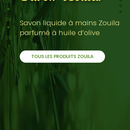
Zouila
Zouila
Zouila
Zouila
03
04
Savon liquide à mains Zouila
parfumé à huile d’olive
05
TOUS LES PRODUITS ZOUILA
Copyright © 2017 Zouila, Tous droits réservés. Site Web réalisé par
Premiasoft