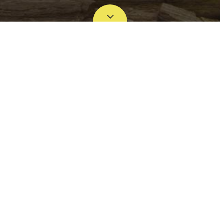
VISITE EXPLORATOIRE DU
RÉGIMENT DE SCOUTS À
BIZERTE
Date:
18/07/2018 00:00:00
Le régiment de scouts à Bizerte a organisé une visite
exploratoire à la société coopérative "Zouila"